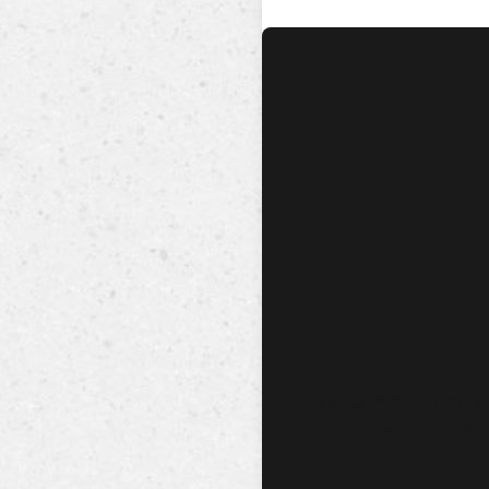
No hay audio ni video dis
esta canción