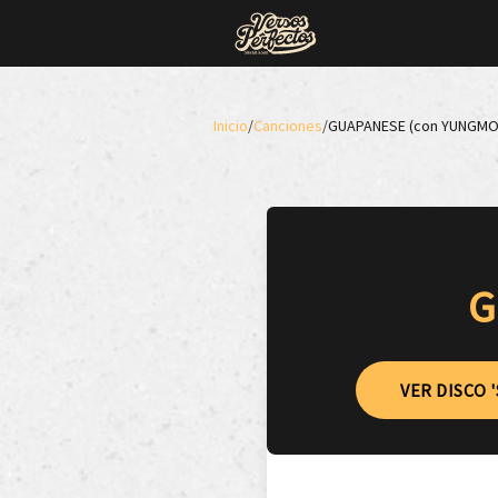
Inicio
/
Canciones
/
GUAPANESE (con YUNGM
G
VER DISCO 