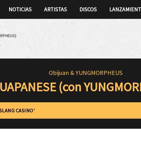
NOTICIAS
ARTISTAS
DISCOS
LANZAMIEN
ORPHEUS)
Obijuan & YUNGMORPHEUS
UAPANESE (con YUNGMOR
'SLANG CASINO'