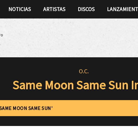
NOTICIAS
ARTISTAS
DISCOS
LANZAMIEN
ro
O.C.
Same Moon Same Sun In
'SAME MOON SAME SUN'