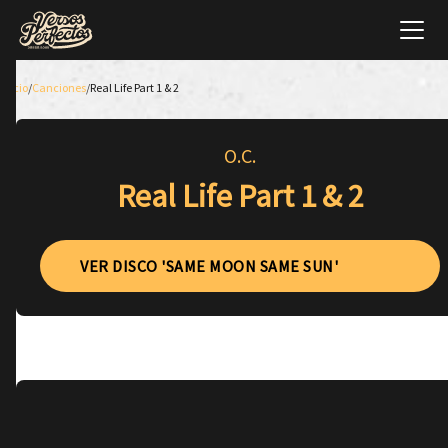
Inicio
/
Canciones
/
Real Life Part 1 & 2
O.C.
Real Life Part 1 & 2
VER DISCO 'SAME MOON SAME SUN'