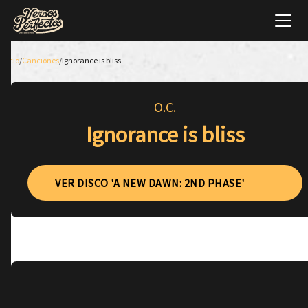
Inicio
/
Canciones
/
Ignorance is bliss
O.C.
Ignorance is bliss
VER DISCO 'A NEW DAWN: 2ND PHASE'