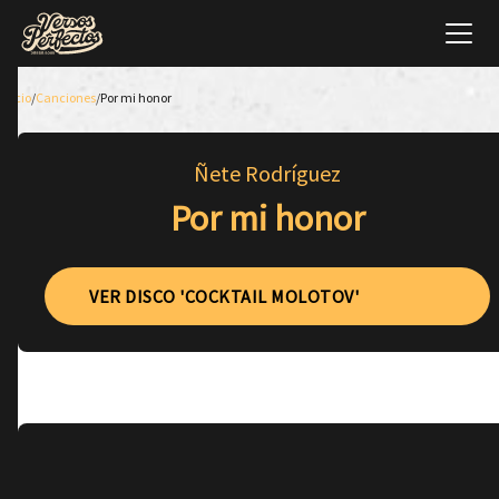
Inicio
/
Canciones
/
Por mi honor
Ñete Rodríguez
Por mi honor
VER DISCO 'COCKTAIL MOLOTOV'