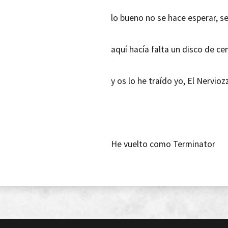
lo bueno no se hace esperar, s
aquí hacía falta un disco de c
y os lo he traído yo, El Nervio
He vuelto como Terminator
pa recordaros como suena el rap
después de un año currando di