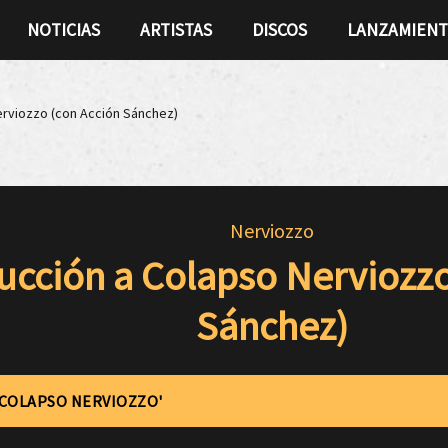
NOTICIAS
ARTISTAS
DISCOS
LANZAMIEN
erviozzo (con Acción Sánchez)
Nerviozzo
ucción a Colapso Nerviozzo
Sánchez)
'COLAPSO NERVIOZZO'