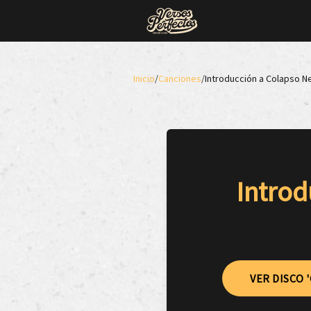
Inicio
/
Canciones
/
Introducción a Colapso N
Introd
VER DISCO 