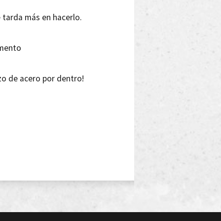
e tarda más en hacerlo.
emento
zzo de acero por dentro!
, joder ¡El rap es esto!
ariamente hasta las tantas