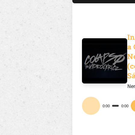
In
a 
N
(
S
Ner
0:00
0:00