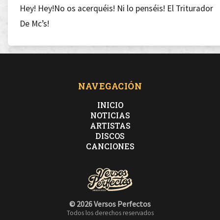
Hey! Hey!No os acerquéis! Ni lo penséis! El Triturador
De Mc’s!
Hey! Hey! No os acerquéis! Ni lo penséis! Sabéis pa
que existís?
NAVEGACIÓN
INICIO
NOTICIAS
ARTISTAS
DISCOS
CANCIONES
¡Saludad al mensajero del miedo! ¡El titiritero!
el once veces campeón del cinturón de mero-mero
© 2026 Versos Perfectos
Todos los derechos reservados