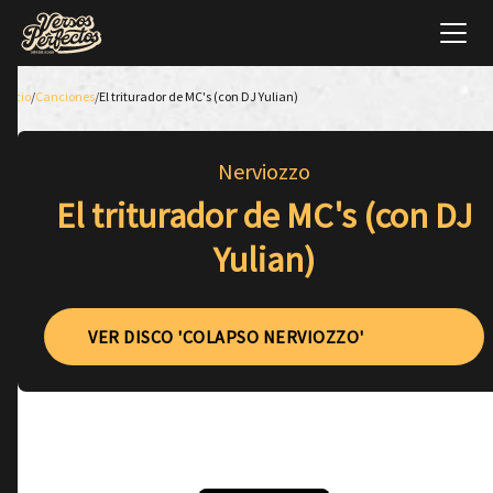
Inicio
/
Canciones
/
El triturador de MC's (con DJ Yulian)
Nerviozzo
El triturador de MC's (con DJ
Yulian)
VER DISCO 'COLAPSO NERVIOZZO'