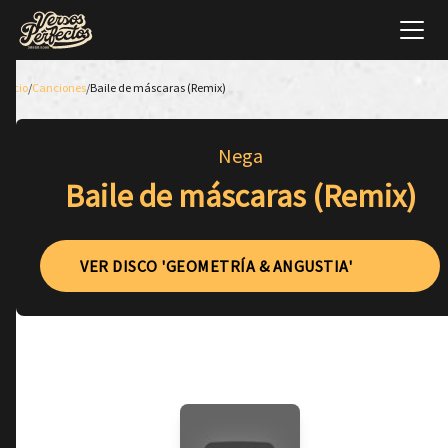
Inicio
/
Canciones
/
Baile de máscaras (Remix)
Nega
Baile de máscaras (Remix)
VER DISCO 'GEOMETRÍA & ANGUSTIA'