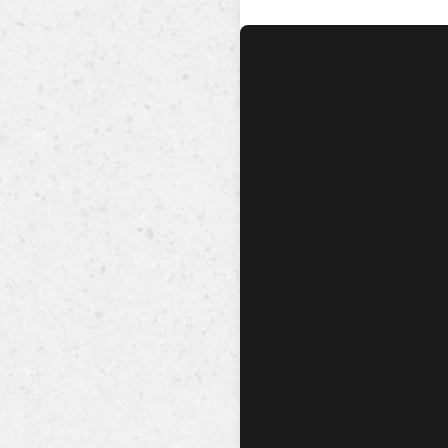
No hay audio ni video dis
esta canción