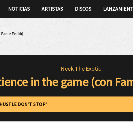
NOTICIAS
ARTISTAS
DISCOS
LANZAMIEN
n Fame Feddi)
Neek The Exotic
tience in the game (con Fa
'HUSTLE DON'T STOP'