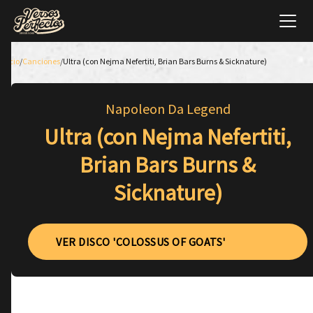
Inicio
/
Canciones
/
Ultra (con Nejma Nefertiti, Brian Bars Burns & Sicknature)
Napoleon Da Legend
Ultra (con Nejma Nefertiti,
Brian Bars Burns &
Sicknature)
VER DISCO 'COLOSSUS OF GOATS'