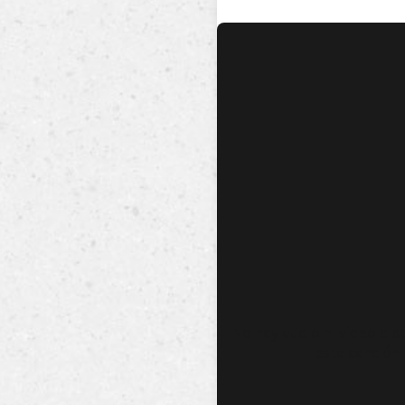
No hay audio ni video dis
esta canción