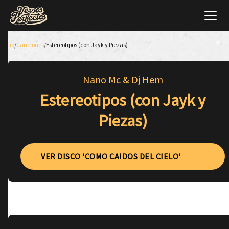
Inicio
/
Canciones
/
Estereotipos (con Jayk y Piezas)
Nano Mc & Dj Hem
Estereotipos (con Jayk y
Piezas)
VER DISCO 'COMO CAIDOS DEL CIELO'