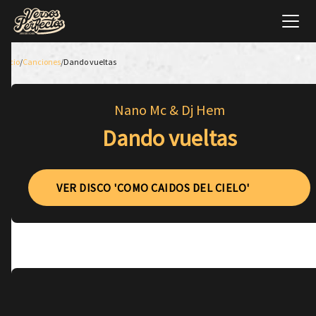
Inicio
/
Canciones
/
Dando vueltas
Nano Mc & Dj Hem
Dando vueltas
VER DISCO 'COMO CAIDOS DEL CIELO'