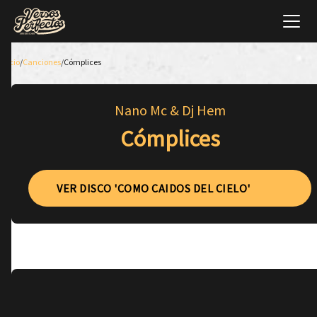
Inicio
/
Canciones
/
Cómplices
Nano Mc & Dj Hem
Cómplices
VER DISCO 'COMO CAIDOS DEL CIELO'