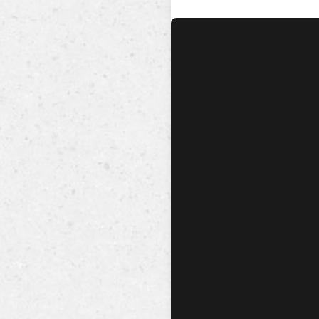
No hay audio ni video dis
esta canción