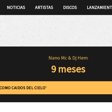
NOTICIAS
ARTISTAS
DISCOS
LANZAMIEN
Nano Mc & Dj Hem
9 meses
'COMO CAIDOS DEL CIELO'