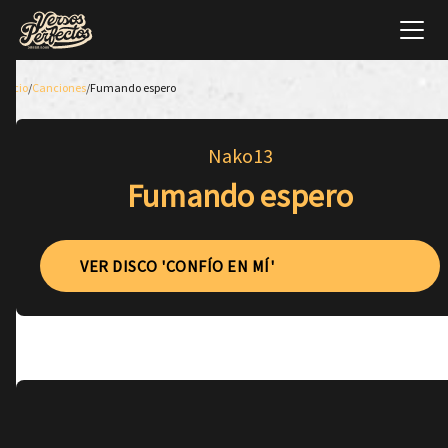
Inicio
/
Canciones
/
Fumando espero
Nako13
Fumando espero
VER DISCO 'CONFÍO EN MÍ'