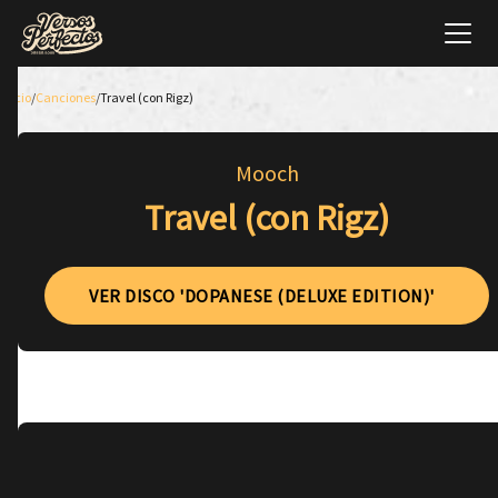
Inicio
/
Canciones
/
Travel (con Rigz)
Mooch
Travel (con Rigz)
VER DISCO 'DOPANESE (DELUXE EDITION)'