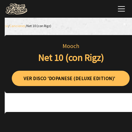
Inicio
/
Canciones
/
Net 10 (con Rigz)
Mooch
Net 10 (con Rigz)
VER DISCO 'DOPANESE (DELUXE EDITION)'