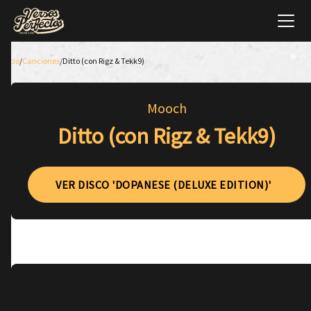
Inicio
/
Canciones
/
Ditto (con Rigz & Tekk9)
Mooch
Ditto (con Rigz & Tekk9)
VER DISCO 'DOPANESE (DELUXE EDITION)'