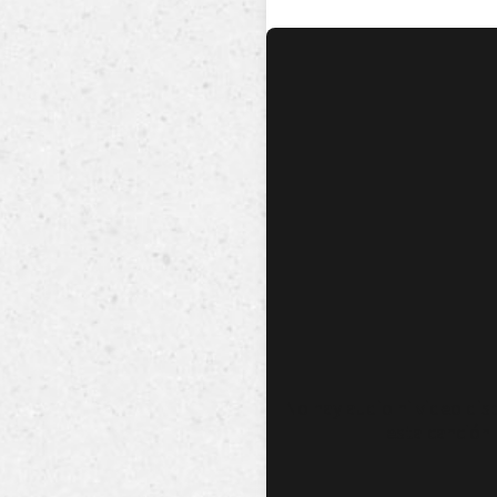
No hay audio ni video dis
esta canción