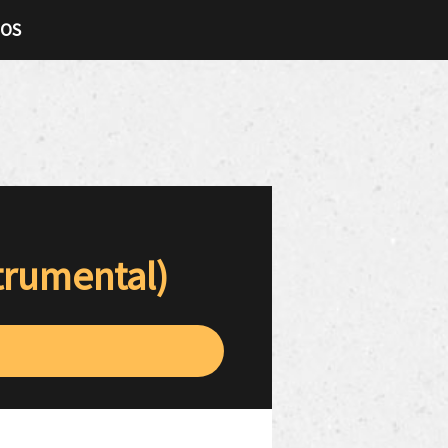
TOS
trumental)