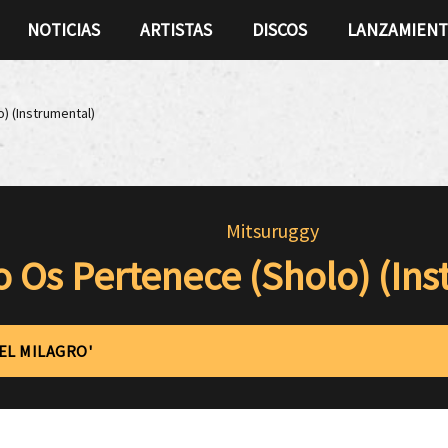
NOTICIAS
ARTISTAS
DISCOS
LANZAMIEN
) (Instrumental)
Mitsuruggy
 Os Pertenece (Sholo) (Ins
'EL MILAGRO'