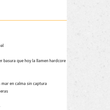
eal
ier basura que hoy la llamen hardcore
a mar en calma sin captura
teras
e