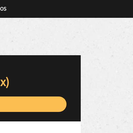
TOS
x)