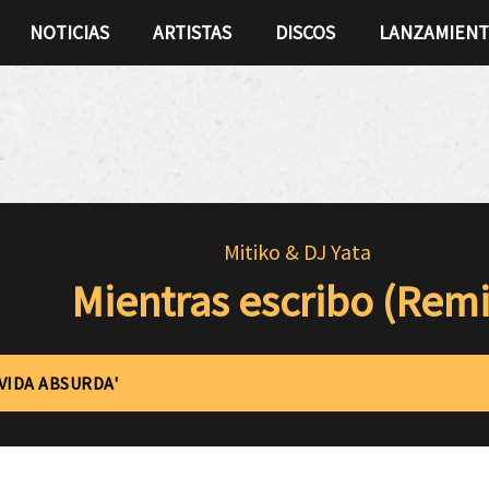
NOTICIAS
ARTISTAS
DISCOS
LANZAMIEN
Mitiko & DJ Yata
Mientras escribo (Remi
'VIDA ABSURDA'