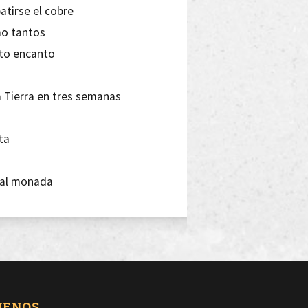
atirse el cobre
mo tantos
nto encanto
a Tierra en tres semanas
ta
imal monada
a lealtad decae
tira
UENOS