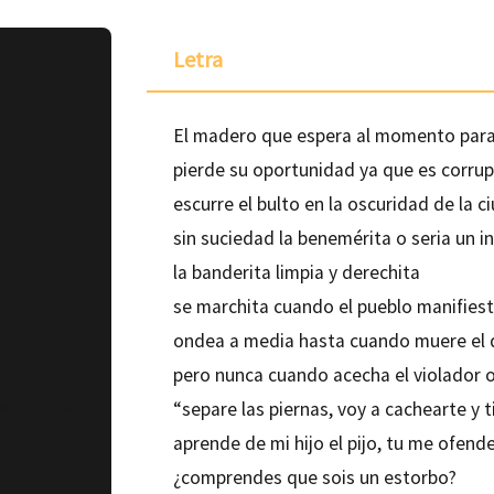
Letra
El madero que espera al momento par
pierde su oportunidad ya que es corru
escurre el bulto en la oscuridad de la c
sin suciedad la benemérita o seria un i
la banderita limpia y derechita
se marchita cuando el pueblo manifiesta
ondea a media hasta cuando muere el d
pero nunca cuando acecha el violador o
ponible para
“separe las piernas, voy a cachearte y 
aprende de mi hijo el pijo, tu me ofend
¿comprendes que sois un estorbo?