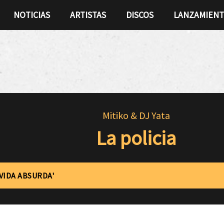
NOTICIAS
ARTISTAS
DISCOS
LANZAMIEN
Mitiko & DJ Yata
La policia
'VIDA ABSURDA'