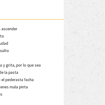
a ascender
pto
iudad
nsulto
 y grita, por lo que sea
e la pasta
 el pederasta facha
tienes mala pinta
es