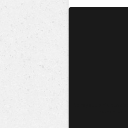
No hay audio ni video dis
esta canción