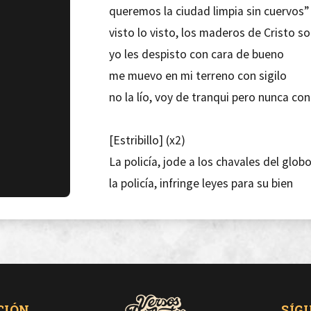
queremos la ciudad limpia sin cuervos”
visto lo visto, los maderos de Cristo s
yo les despisto con cara de bueno
me muevo en mi terreno con sigilo
no la lío, voy de tranqui pero nunca con
[Estribillo] (x2)
La policía, jode a los chavales del glob
la policía, infringe leyes para su bien
la policía, piensa bien quien te mantien
la policía, escapa o te detiene bobo
Puedes venir de frente con tu buga
con tu moto de proximidad
CIÓN
SÍG