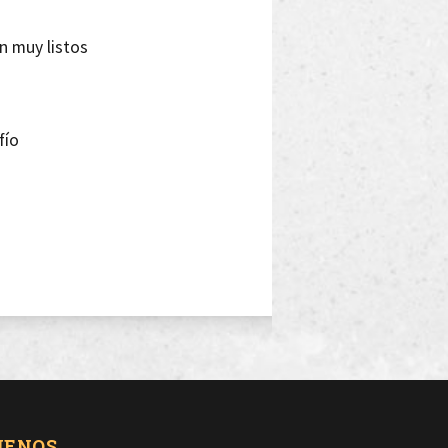
on muy listos
fío
o
e
UENOS