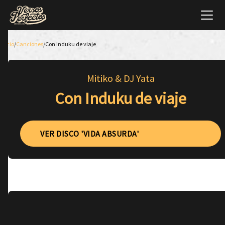
Inicio
/
Canciones
/
Con Induku de viaje
Mitiko & DJ Yata
Con Induku de viaje
VER DISCO 'VIDA ABSURDA'