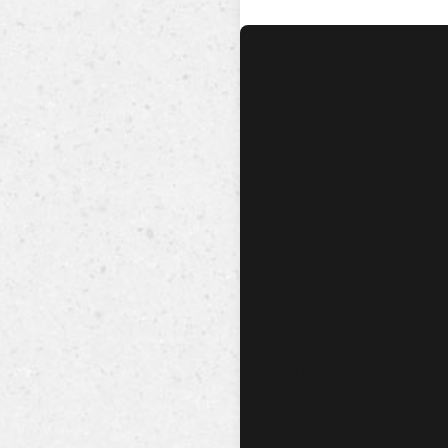
No hay audio ni video dis
esta canción