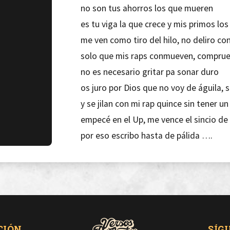
no son tus ahorros los que mueren
es tu viga la que crece y mis primos lo
me ven como tiro del hilo, no deliro co
solo que mis raps conmueven, compru
no es necesario gritar pa sonar duro
os juro por Dios que no voy de águila, s
y se jilan con mi rap quince sin tener un
empecé en el Up, me vence el sincio de
por eso escribo hasta de pálida ….
Si tengo décimo dan,
toyacos van de lado pero yo me conte
me entretengo haciendo rap
divisando el mar me concentro, desliz
CIÓN
SÍG