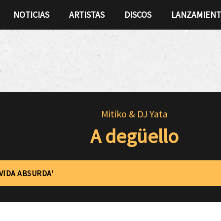
NOTICIAS
ARTISTAS
DISCOS
LANZAMIEN
Mitiko & DJ Yata
A degüello
'VIDA ABSURDA'