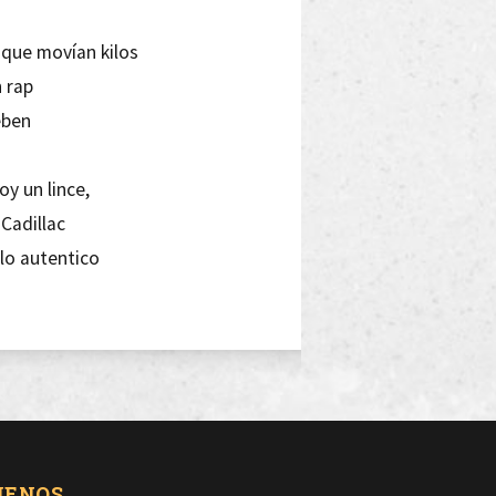
s que movían kilos
n rap
eben
oy un lince,
 Cadillac
 lo autentico
ngo
ando
UENOS