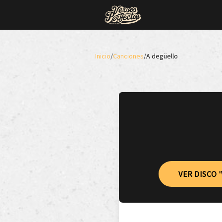
Inicio
/
Canciones
/
A degüello
VER DISCO 