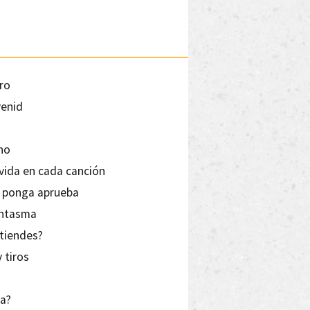
ero
venid
 no
 vida en cada canción
e ponga aprueba
fantasma
ntiendes?
 tiros
da?