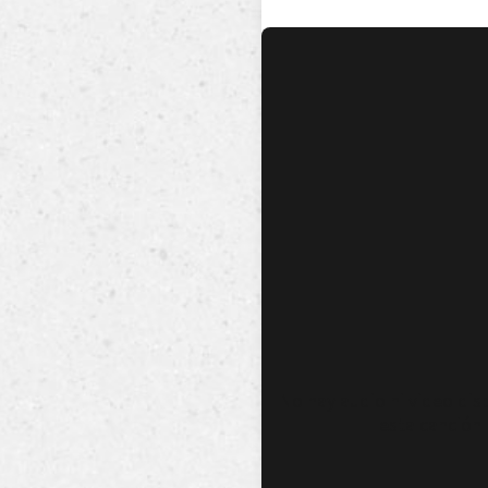
No hay audio ni video dis
esta canción