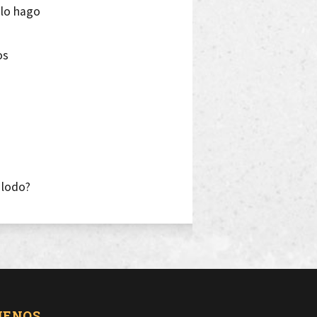
 lo hago
os
 lodo?
e solo y tener se 6 de cien
a envidia
 tía
UENOS