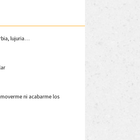
rbia, lujuria…
lar
r moverme ni acabarme los