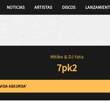
NOTICIAS
ARTISTAS
DISCOS
LANZAMIEN
Mitiko & DJ Yata
7pk2
'VIDA ABSURDA'