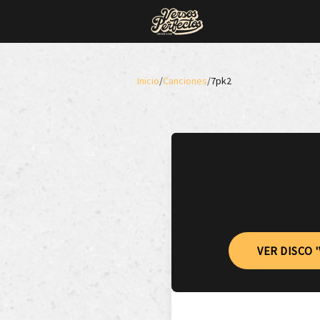
Inicio
/
Canciones
/
7pk2
VER DISCO 