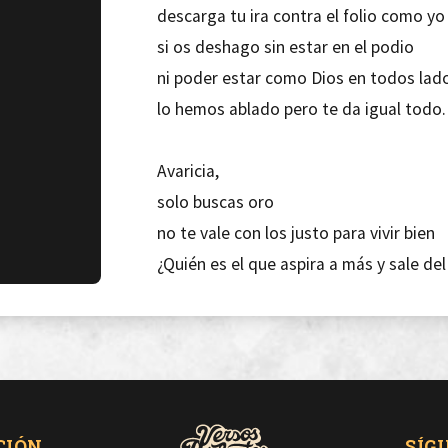
descarga tu ira contra el folio como yo
si os deshago sin estar en el podio
ni poder estar como Dios en todos lad
lo hemos ablado pero te da igual todo.
Avaricia,
solo buscas oro
no te vale con los justo para vivir bien
¿Quién es el que aspira a más y sale del
tu lo quieres todo y te da igual quedart
Envidia,
vienen con lo mismo de siempre, la put
hoy en día envían puñaladas a cualquier
CIÓN
SÍG