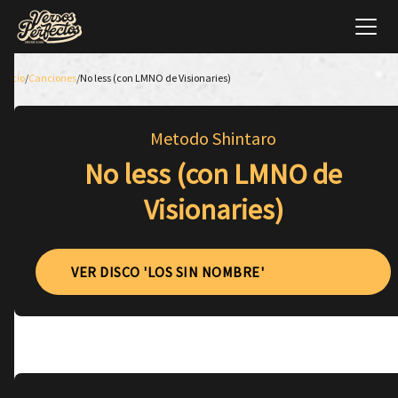
Inicio
/
Canciones
/
No less (con LMNO de Visionaries)
Metodo Shintaro
No less (con LMNO de
Visionaries)
VER DISCO 'LOS SIN NOMBRE'