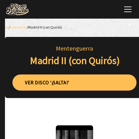
Inicio
/
Canciones
/
Madrid II (con Quirós)
Mentenguerra
Madrid II (con Quirós)
VER DISCO '¡SALTA!'