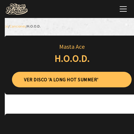
Inicio
/
Canciones
/
H.O.O.D.
Masta Ace
H.O.O.D.
VER DISCO 'A LONG HOT SUMMER'