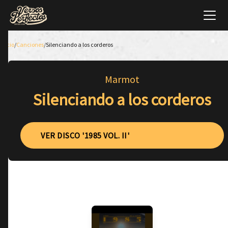
Inicio
/
Canciones
/
Silenciando a los corderos
Marmot
Silenciando a los corderos
VER DISCO '1985 VOL. II'