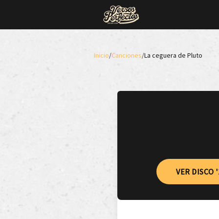
Inicio
/
Canciones
/
La ceguera de Pluto
VER DISCO '1