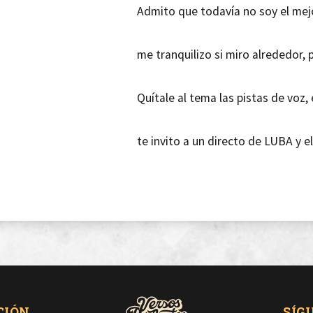
Admito que todavía no soy el mejo
me tranquilizo si miro alrededor,
Quítale al tema las pistas de voz,
te invito a un directo de LUBA y 
Presumen de cadenas, son las puta
aunque oculten sus carencias bajo
CIÓN
SÍG