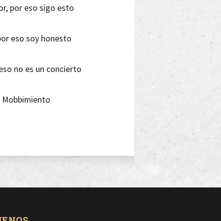
r, por eso sigo esto
 por eso soy honesto
 eso no es un concierto
el Mobbimiento
s del capital
 un paraguas de irrealidad
UENOS