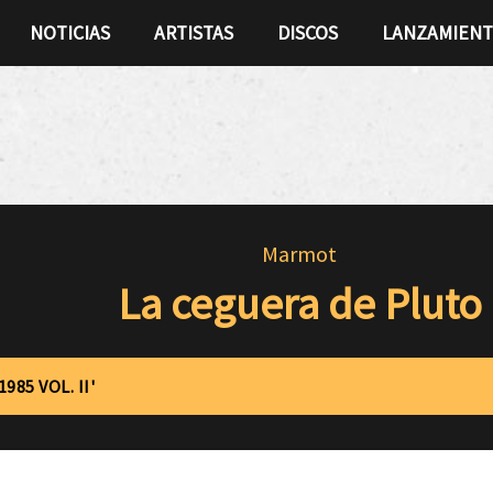
NOTICIAS
ARTISTAS
DISCOS
LANZAMIEN
Marmot
La ceguera de Pluto
985 VOL. II'