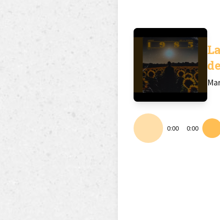
La
de
Ma
0:00
0:00