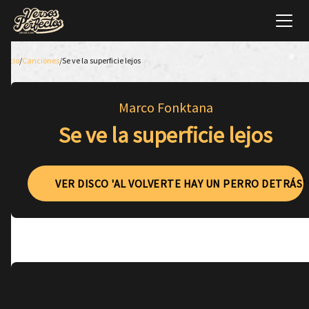
Inicio
/
Canciones
/
Se ve la superficie lejos
Marco Fonktana
Se ve la superficie lejos
VER DISCO 'AL VOLVERTE HAY UN PERRO DETRÁS'