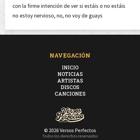
con la firme intención de ver si estáis o no estáis
no estoy nervioso, no, no voy de guays
lo que pasa es que he caído en un foso, ¿os enteráis?
y estoy rabioso porque en éste panorama soso
veo mucho enfermo guardando reposo
estoy nervioso siempre, aunque recoja lo que siembre
NAVEGACIÓN
y porque la cosecha dure desde enero a diciembre
INICIO
y en plena fiebre del oro vigilo el texto
NOTICIAS
ARTISTAS
busco soluciones, otros buscan pretextos
DISCOS
y es que al fin y al cabo amo mi proyecto
CANCIONES
intento cuidar la composición y el aspecto
y muchas de tus críticas no caen en saco roto
pero ten ´cuidao´ que soy colega tuyo hasta que
© 2026 Versos Perfectos
exploto
Todos los derechos reservados