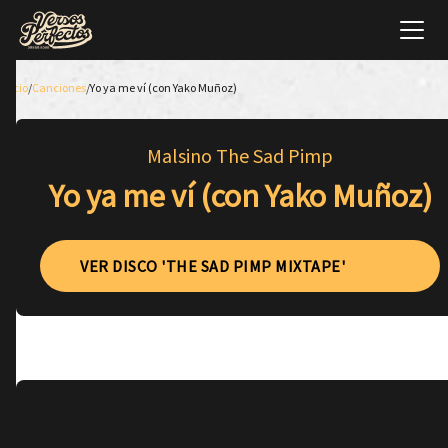
Inicio
/
Canciones
/
Yo ya me ví (con Yako Muñoz)
Malsino The Sad Pimp
Yo ya me ví (con Yako Muñoz)
VER DISCO 'THE SAD PIMP MIXTAPE'