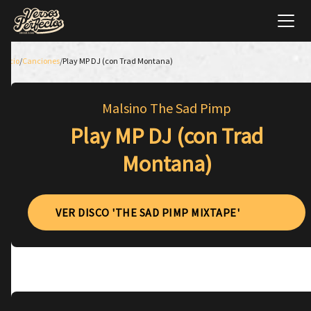
Inicio
/
Canciones
/
Play MP DJ (con Trad Montana)
Malsino The Sad Pimp
Play MP DJ (con Trad
Montana)
VER DISCO 'THE SAD PIMP MIXTAPE'