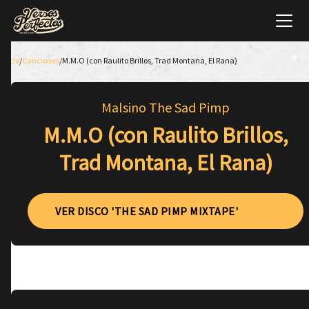
Inicio
/
Canciones
/
M.M.O (con Raulito Brillos, Trad Montana, El Rana)
Malsino The Sad Pimp
M.M.O (con Raulito Brillos,
Trad Montana, El Rana)
VER DISCO 'THE SAD PIMP MIXTAPE'