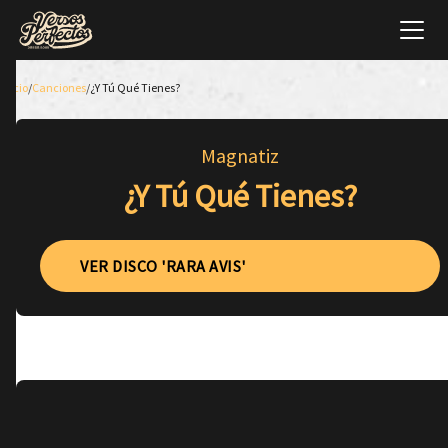
Inicio
/
Canciones
/
¿Y Tú Qué Tienes?
Magnatiz
¿Y Tú Qué Tienes?
VER DISCO 'RARA AVIS'