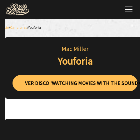
Inicio
/
Canciones
/
Youforia
Mac Miller
Youforia
VER DISCO 'WATCHING MOVIES WITH THE SOUND 