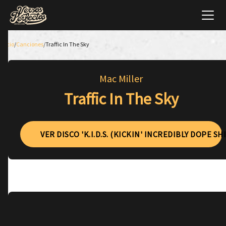
Inicio
/
Canciones
/
Traffic In The Sky
Mac Miller
Traffic In The Sky
VER DISCO 'K.I.D.S. (KICKIN' INCREDIBLY DOPE SHI