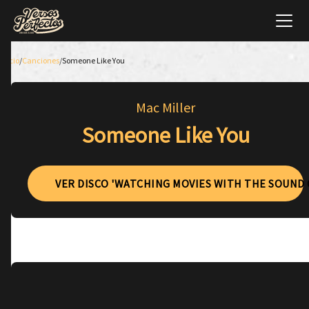
Inicio
/
Canciones
/
Someone Like You
Mac Miller
Someone Like You
VER DISCO 'WATCHING MOVIES WITH THE SOUND 