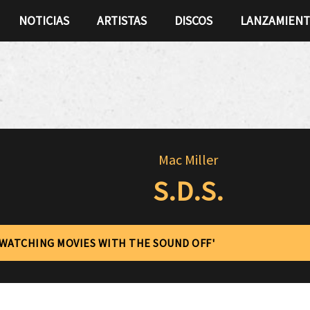
NOTICIAS
ARTISTAS
DISCOS
LANZAMIEN
Mac Miller
S.D.S.
'WATCHING MOVIES WITH THE SOUND OFF'