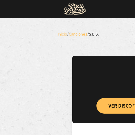
Inicio
/
Canciones
/
S.D.S.
VER DISCO 