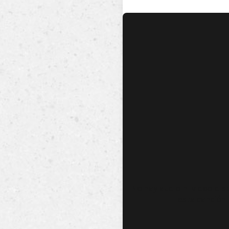
No hay audio ni video dis
esta canción