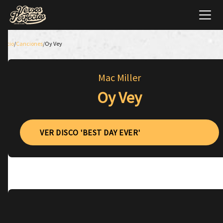
Inicio
/
Canciones
/
Oy Vey
Mac Miller
Oy Vey
VER DISCO 'BEST DAY EVER'