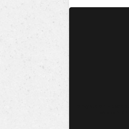
No hay audio ni video dis
esta canción