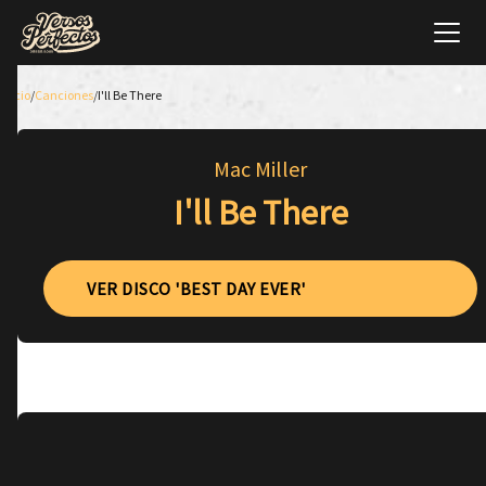
Inicio
/
Canciones
/
I'll Be There
Mac Miller
I'll Be There
VER DISCO 'BEST DAY EVER'