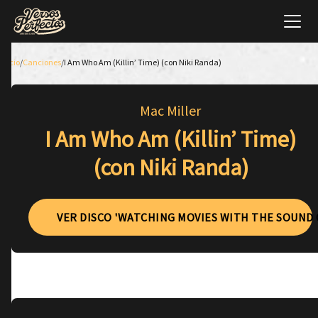
Inicio
/
Canciones
/
I Am Who Am (Killin’ Time) (con Niki Randa)
Mac Miller
I Am Who Am (Killin’ Time)
(con Niki Randa)
VER DISCO 'WATCHING MOVIES WITH THE SOUND 