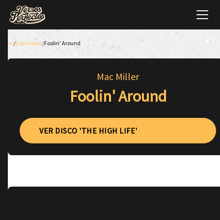
Inicio
/
Canciones
/
Foolin' Around
Mac Miller
Foolin' Around
VER DISCO 'THE HIGH LIFE'