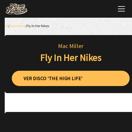
Inicio
/
Canciones
/
Fly In Her Nikes
Mac Miller
Fly In Her Nikes
VER DISCO 'THE HIGH LIFE'