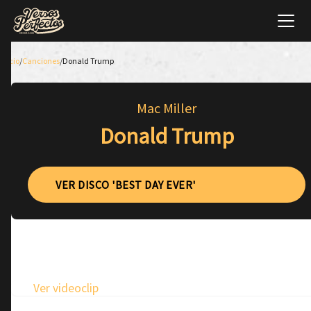
Inicio
/
Canciones
/
Donald Trump
Mac Miller
Donald Trump
VER DISCO 'BEST DAY EVER'
Ver videoclip