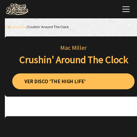
Inicio
/
Canciones
/
Crushin' Around The Clock
Mac Miller
Crushin' Around The Clock
VER DISCO 'THE HIGH LIFE'