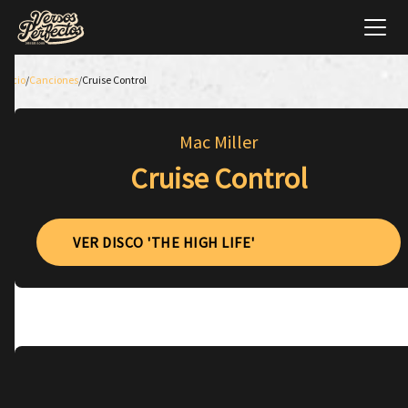
Inicio
/
Canciones
/
Cruise Control
Mac Miller
Cruise Control
VER DISCO 'THE HIGH LIFE'