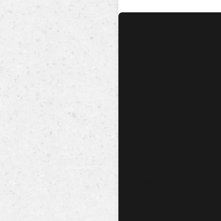
No hay audio ni video dis
esta canción